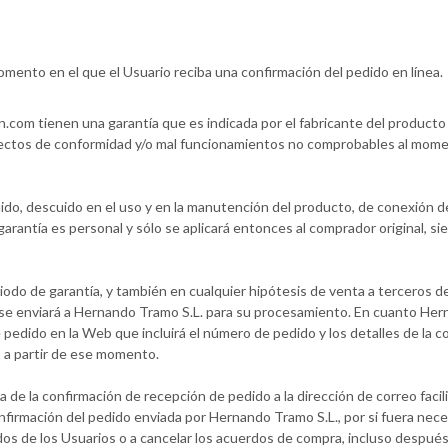
mento en el que el Usuario reciba una confirmación del pedido en línea.
com tienen una garantía que es indicada por el fabricante del product
fectos de conformidad y/o mal funcionamientos no comprobables al mome
uido, descuido en el uso y en la manutención del producto, de conexión de
arantía es personal y sólo se aplicará entonces al comprador original, si
riodo de garantía, y también en cualquier hipótesis de venta a terceros d
o se enviará a Hernando Tramo S.L. para su procesamiento. En cuanto Her
edido en la Web que incluirá el número de pedido y los detalles de la co
 a partir de ese momento.
e la confirmación de recepción de pedido a la dirección de correo facili
firmación del pedido enviada por Hernando Tramo S.L., por si fuera nece
s de los Usuarios o a cancelar los acuerdos de compra, incluso después 