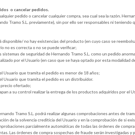
idos o cancelar pedidos.
alquier pedido o cancelar cualquier compra, sea cual sea la razón. Herna
ndo Tramo S.L. previamente), sin por ello ser responsables ni teniendo 
á disponible/ no hay existencias del producto (en cuyo caso se reembolsar
io no es correcta o no se puede verificar;
 los sistemas de seguridad de Hernando Tramo S.L. como un pedido anorma
alizado por el Usuario (en caso que se haya optado por esta modalidad de
 el Usuario que tramita el pedido es menor de 18 años;
l Usuario que tramita el pedido es un distribuidor.
 precio ofertado;
 a su control realizar la entrega de los productos adquiridos por el Usua
ernando Tramo S.L. podrá realizar algunas comprobaciones antes de tram
ación de la solvencia crediticia del Usuario y en la comprobación de si exi
omprobaciones parcialmente automáticas de todas las órdenes de compra qu
ntas. Las órdenes de compra sospechas de fraude serán investigadas y p