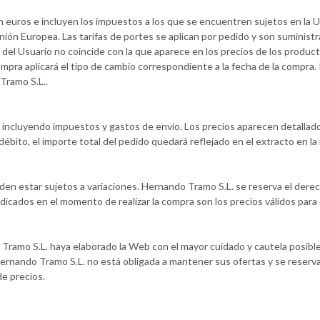
n euros e incluyen los impuestos a los que se encuentren sujetos en la U
nión Europea. Las tarifas de portes se aplican por pedido y son suministr
s del Usuario no coincide con la que aparece en los precios de los produc
mpra aplicará el tipo de cambio correspondiente a la fecha de la compra.
Tramo S.L..
a incluyendo impuestos y gastos de envío. Los precios aparecen detallad
/débito, el importe total del pedido quedará reflejado en el extracto en l
en estar sujetos a variaciones. Hernando Tramo S.L. se reserva el derecho
indicados en el momento de realizar la compra son los precios válidos para
amo S.L. haya elaborado la Web con el mayor cuidado y cautela posible, 
ernando Tramo S.L. no está obligada a mantener sus ofertas y se reserva
de precios.