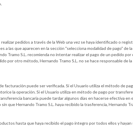
.
 realizar pedidos a través de la Web una vez se haya identificado o regist
s a las que aparecen en la sección "selecciona modalidad de pago" de l
o Tramo S.L. recomienda no intentar realizar el pago de un pedido por 
pedido por otro método, Hernando Tramo S.L. no se hace responsable de l
 facturación puede ser verificada. Si el Usuario utiliza el método de pag
orice la operación. Si el Usuario utiliza en método de pago por transfer
transferencia bancaria puede tardar algunos días en hacerse efectiva en
do sin que Hernando Tramo S.L. haya recibido la trasferencia, Hernando Tr
ductos hasta que haya recibido el pago íntegro por todos ellos y hayan 