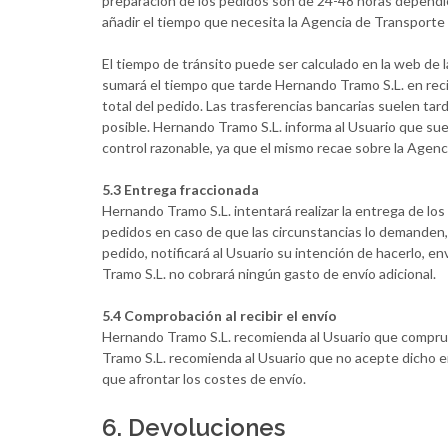
preparación de los pedidos son de 24-48 horas dependie
añadir el tiempo que necesita la Agencia de Transporte p
El tiempo de tránsito puede ser calculado en la web de 
sumará el tiempo que tarde Hernando Tramo S.L. en recib
total del pedido. Las trasferencias bancarias suelen tar
posible. Hernando Tramo S.L. informa al Usuario que sue
control razonable, ya que el mismo recae sobre la Agenc
5.3 Entrega fraccionada
Hernando Tramo S.L. intentará realizar la entrega de lo
pedidos en caso de que las circunstancias lo demanden, 
pedido, notificará al Usuario su intención de hacerlo, en
Tramo S.L. no cobrará ningún gasto de envío adicional.
5.4 Comprobación al recibir el envío
Hernando Tramo S.L. recomienda al Usuario que comprue
Tramo S.L. recomienda al Usuario que no acepte dicho e
que afrontar los costes de envío.
6. Devoluciones