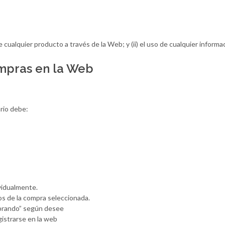
e cualquier producto a través de la Web; y (ii) el uso de cualquier infor
ompras en la Web
ario debe:
ividualmente.
os de la compra seleccionada.
mprando” según desee
gistrarse en la web