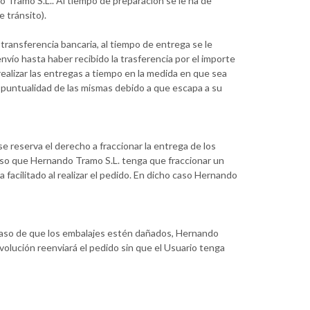
 Tramo S.L.. Al tiempo de preparación se le ha de
 tránsito).
transferencia bancaria, al tiempo de entrega se le
vío hasta haber recibido la trasferencia por el importe
realizar las entregas a tiempo en la medida en que sea
a puntualidad de las mismas debido a que escapa a su
e reserva el derecho a fraccionar la entrega de los
caso que Hernando Tramo S.L. tenga que fraccionar un
 facilitado al realizar el pedido. En dicho caso Hernando
caso de que los embalajes estén dañados, Hernando
olución reenviará el pedido sin que el Usuario tenga