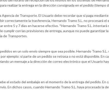
ndo del horario de recepción de los mismos en los sistemas de Hernando
ara realizar la entrega en la dirección consignada en el pedido (tiempo de
la Agencia de Transporte. El Usuario debe recordar que si paga mediante 
ir correctamente la trasferencia, Hernando Tramo S.L. no procesará el en
dar entre 5 y 7 días en hacerse efectivo. *Hernando Tramo S.L. intentará 
le cumplir con las previsiones de entrega, aunque no puede garantizar l
ia de Transportes.
s pedidos en un solo envío siempre que sea posible. Hernando Tramo S.L. s
por ejemplo: si parte de un pedido se retrasa o no está disponible. En 
viando un mensaje a la dirección de correo electrónico que el Usuario haya
be el estado del embalaje en el momento de la entrega del pedido. En 
nvío. En dichos casos, cuando Hernando Tramo S.L. haya procesado la dev