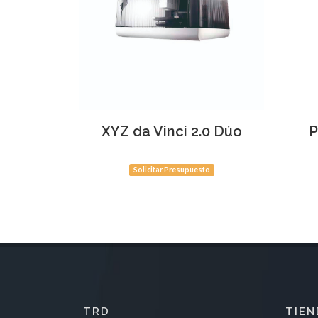
Ver Producto
Ve
XYZ da Vinci 2.0 Dúo
P
Solicitar Presupuesto
TRD
TIEN