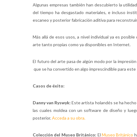
Algunas empresas también han descubierto la utilidad d
del tiempo ha desgastado materiales, e incluso insti
escaneo y posterior fabricación aditiva para reconstrui
Más allá de esos usos, a nivel individual ya es posib
arte tanto propias como ya disponibles en Internet.
El futuro del arte pasa de algún modo por la impresión
que se ha convertido en algo imprescindible para este 
Casos de éxito:
Danny van Ryswyk:
Este artista holandés se ha hecho f
las cuales moldea con un software de diseño y lueg
posterior.
Acceda a su obra.
Colección del Museo Británico:
El
Museo Británico
h