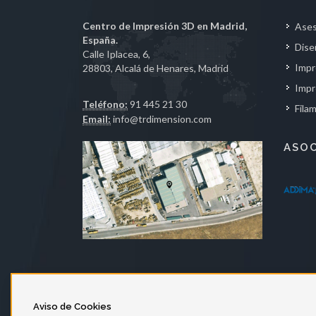
Centro de Impresión 3D en Madrid,
Ases
España.
Dise
Calle Iplacea, 6,
Impr
28803, Alcalá de Henares, Madrid
Impr
Teléfono:
91 445 21 30
Fila
Email:
info@trdimension.com
ASO
Aviso de Cookies