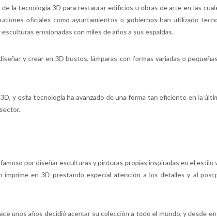
e la tecnología 3D para restaurar edificios u obras de arte en las cual
tuciones oficiales como ayuntamientos o gobiernos han utilizado tecn
r esculturas erosionadas con miles de años a sus espaldas.
le diseñar y crear en 3D bustos, lámparas con formas variadas o pequeña
 3D, y esta tecnología ha avanzado de una forma tan eficiente en la últ
sector.
amoso por diseñar esculturas y pinturas propias inspiradas en el estilo v
o imprime en 3D prestando especial atención a los detalles y al pos
ace unos años decidió acercar su colección a todo el mundo, y desde e