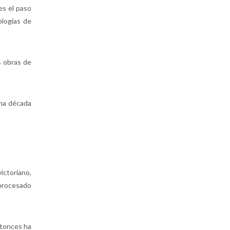
es el paso
ologías de
s obras de
ima década
ictoriano,
tprocesado
ntonces ha