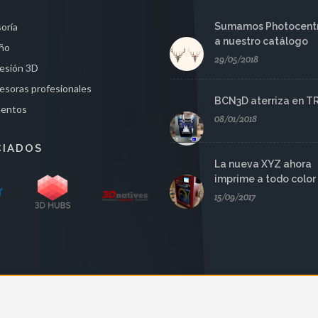
oría
Sumamos Photocentr
a nuestro catálogo
ño
29/05/2018
esión 3D
esoras profesionales
BCN3D aterriza en T
mentos
08/01/2018
CIADOS
La nueva XYZ ahora
imprime a todo color
15/09/2017