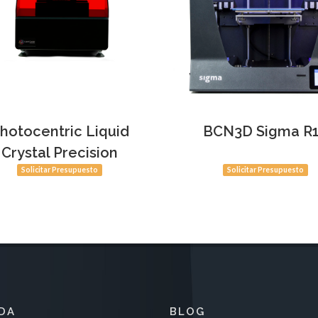
r Producto
Ver Producto
hotocentric Liquid
BCN3D Sigma R
Crystal Precision
Solicitar Presupuesto
Solicitar Presupuesto
DA
BLOG